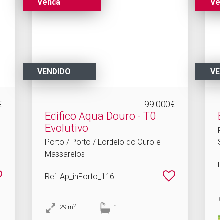
Venda
Ve
VENDIDO
VE
€
99.000€
Edifico Aqua Douro - T0
Evolutivo
Porto / Porto / Lordelo do Ouro e
Massarelos
Ref
: Ap_inPorto_116
2
29
m
1