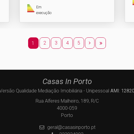
Em
execução
2
3
4
5
1
Casas In Porto
Versão Qualidade Mediação Imobiliária - Unipessoal
AMI: 1282
Rua Alferes Malheiro, 189, R/C
4000-059
Porto
geral@casasinporto.pt