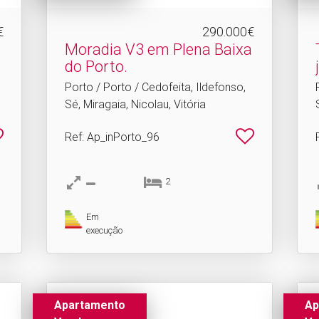
€
290.000€
Moradia V3 em Plena Baixa
do Porto.​
Porto / Porto / Cedofeita, Ildefonso,
Sé, Miragaia, Nicolau, Vitória
Ref
: Ap_inPorto_96
2
Em
execução
Apartamento
Ap