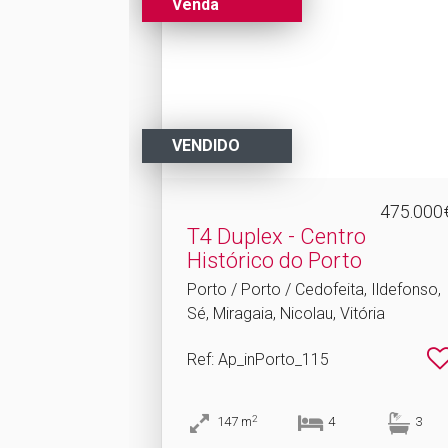
Venda
VENDIDO
475.000
T4 Duplex - Centro
Histórico do Porto
Porto / Porto / Cedofeita, Ildefonso,
Sé, Miragaia, Nicolau, Vitória
Ref
: Ap_inPorto_115
2
147
m
4
3