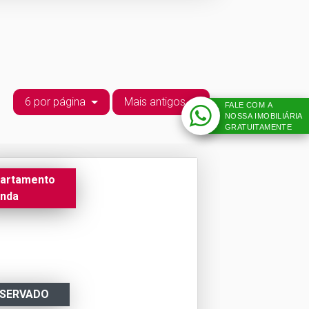
6 por página
Mais antigos
FALE COM A
NOSSA IMOBILIÁRIA
GRATUITAMENTE
artamento
nda
ESERVADO