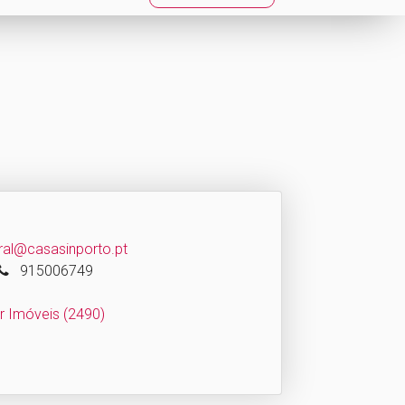
ral@casasinporto.pt
915006749
r Imóveis
(2490)