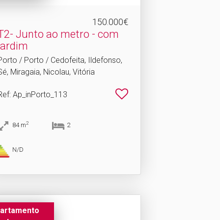
150.000€
T2- Junto ao metro - com
jardim
Porto / Porto / Cedofeita, Ildefonso,
Sé, Miragaia, Nicolau, Vitória
Ref
: Ap_inPorto_113
2
84
m
2
N/D
artamento