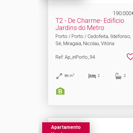
190.000
T2 - De Charme- Edificio
Jardins do Metro
Porto / Porto / Cedofeita, Ildefonso,
Sé, Miragaia, Nicolau, Vitória
Ref
: Ap_inPorto_94
2
86
m
2
2
Apartamento