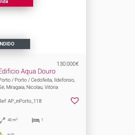
nda
NDIDO
130.000€
Edificio Aqua Douro
Porto / Porto / Cedofeita, Ildefonso,
Sé, Miragaia, Nicolau, Vitória
Ref
: AP_inPorto_118
2
43
m
1
N/D