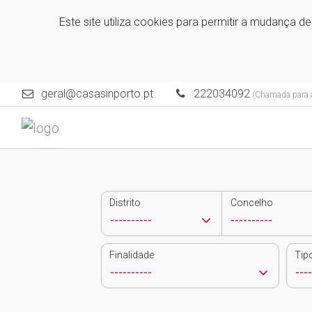
Este site utiliza cookies para permitir a mudança d
geral@casasinporto.pt
222034092
(Chamada para a 
Distrito
Concelho
Finalidade
Tip