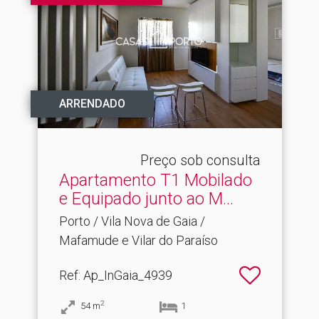
ARRENDADO
Preço sob consulta
Apartamento T1 Mobilado
e Equipado junto ao M.​..
Porto / Vila Nova de Gaia /
Mafamude e Vilar do Paraíso
Ref
: Ap_InGaia_4939
2
54
m
1