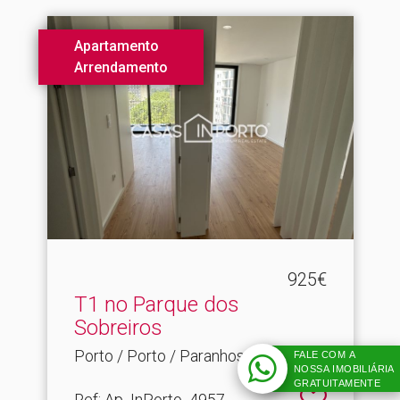
Apartamento
Arrendamento
925€
T1 no Parque dos
Sobreiros
Porto / Porto / Paranhos
FALE COM A
NOSSA IMOBILIÁRIA
GRATUITAMENTE
Ref
: Ap_InPorto_4957