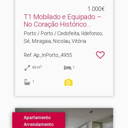
1.000€
T1 Mobilado e Equipado –
No Coração Histórico.​..
Porto / Porto / Cedofeita, Ildefonso,
Sé, Miragaia, Nicolau, Vitória
Ref
: Ap_InPorto_4955
2
65
m
1
1
Apartamento
Arrendamento