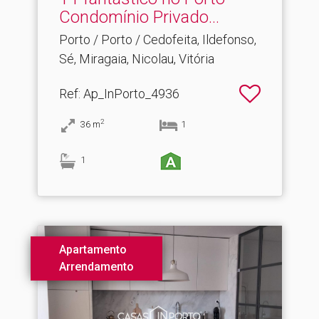
Condomínio Privado.​..
Porto / Porto / Cedofeita, Ildefonso,
Sé, Miragaia, Nicolau, Vitória
Ref
: Ap_InPorto_4936
2
36
m
1
1
Apartamento
Arrendamento