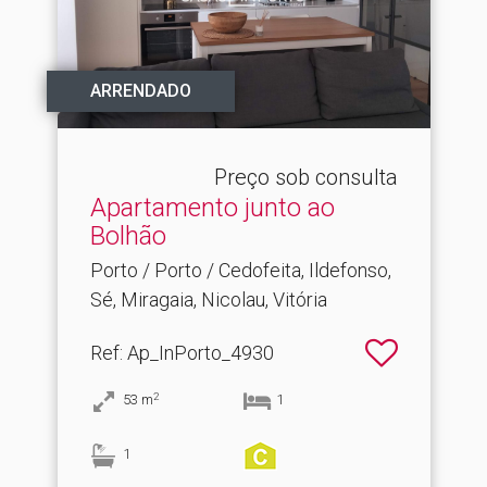
ARRENDADO
Preço sob consulta
Apartamento junto ao
Bolhão
Porto / Porto / Cedofeita, Ildefonso,
Sé, Miragaia, Nicolau, Vitória
Ref
: Ap_InPorto_4930
2
53
m
1
1