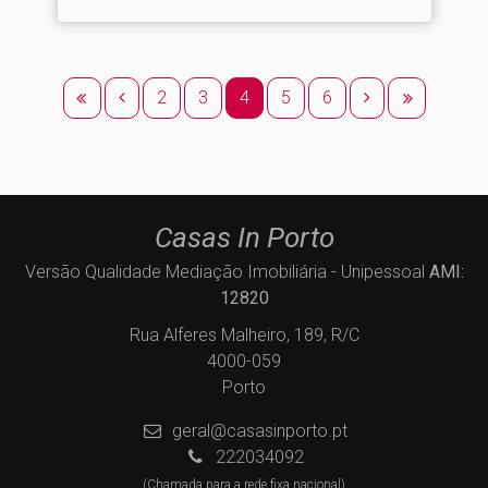
2
3
4
5
6
Casas In Porto
Versão Qualidade Mediação Imobiliária - Unipessoal
AMI:
12820
Rua Alferes Malheiro, 189, R/C
4000-059
Porto
geral@casasinporto.pt
222034092
(Chamada para a rede fixa nacional)