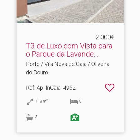
2.000€
T3 de Luxo com Vista para
o Parque da Lavande.​..
Porto / Vila Nova de Gaia / Oliveira
do Douro
Ref
: Ap_InGaia_4962
2
118
m
3
3