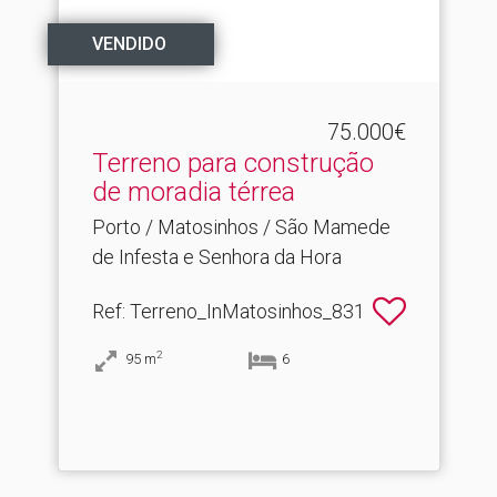
VENDIDO
75.000€
Terreno para construção
de moradia térrea
Porto / Matosinhos / São Mamede
de Infesta e Senhora da Hora
Ref
: Terreno_InMatosinhos_831
2
95
m
6