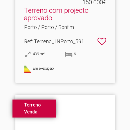
150.000€
Terreno com projecto
aprovado.​
Porto / Porto / Bonfim
Ref
: Terreno_ INPorto_591
2
439
m
6
Em execução
Terreno
Venda