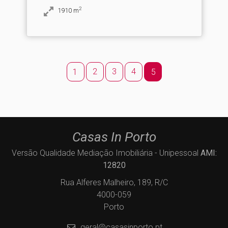
2
1910
m
2
3
4
1
5
Casas In Porto
Versão Qualidade Mediação Imobiliária - Unipessoal
AMI:
12820
Rua Alferes Malheiro, 189, R/C
4000-059
Porto
geral@casasinporto.pt