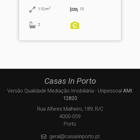
2
110
m
10
2
Casas In Porto
Versão Qualidade Mediação Imobiliária - Unipessoal
AMI:
12820
Rua Alferes Malheiro, 189, R/C
4000-059
Porto
geral@casasinporto.pt