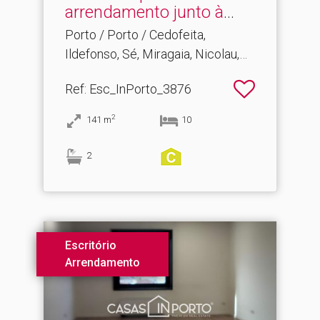
arrendamento junto à
Trindade.​..
Porto / Porto / Cedofeita,
Ildefonso, Sé, Miragaia, Nicolau,
Vitória
Ref
: Esc_InPorto_3876
2
141
m
10
2
Escritório
Arrendamento