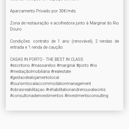
Aparcamento Privado por 30€/mês.

Zona de restauração e acolhedora junto à Marginal do Rio 
Douro.

Condições: contrato de 1 ano (renovável); 2 rendas de 
entrada e 1 renda de caução.

CASAS IN PORTO - THE BEST IN CLASS

#escritorio #massarelos #marginal #porto #rio

#mediaçãoImobiliária #realestate

#gestaodealojamentolocal 
#tourismlocalaccommodationmanagement

#obrasreabilitaçao #rehabilitationandrenouvalworks

#consultoriadeinvestimentos #investmentsconsulting