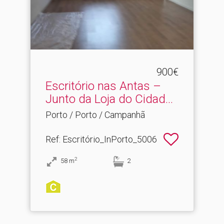
900€
Escritório nas Antas –
Junto da Loja do Cidad.​..
Porto / Porto / Campanhã
Ref
: Escritório_InPorto_5006
2
58
m
2