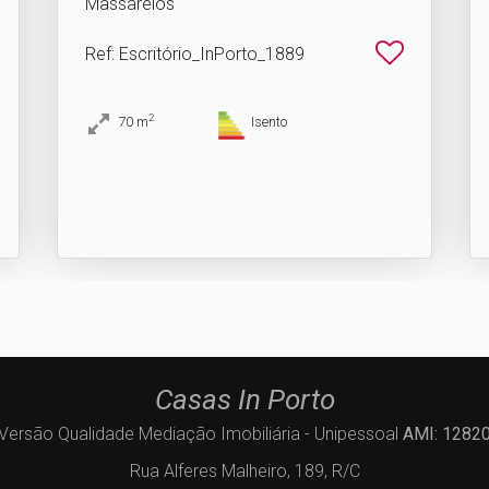
Massarelos
Ref
: Escritório_InPorto_1889
2
70
m
Isento
Casas In Porto
Versão Qualidade Mediação Imobiliária - Unipessoal
AMI: 1282
Rua Alferes Malheiro, 189, R/C