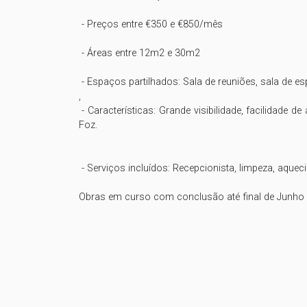
 - Preços entre €350 e €850/mês

 - Áreas entre 12m2 e 30m2

 - Espaços partilhados: Sala de reuniões, sala de espera, cozinha, zona de refeições, casas de banho, jardins.

, 

 - Características: Grande visibilidade, facilidade de acesso e de estacionamento, proximidade a restaurantes e serviços, próximo da Universidade Católica e do Mercado da 
Foz.

 - Serviços incluídos: Recepcionista, limpeza, aquecimento, internet, electricidade, água, videovigilância
