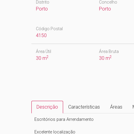
Distrito
Concelho
Porto
Porto
Código Postal
4150
Área Útil
Área Bruta
2
2
30 m
30 m
Descrição
Características
Áreas
Escritórios para Arrendamento 

Excelente localização
