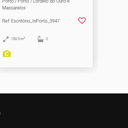
Porto / Porto / Lordelo do Ouro e
Massarelos
Ref
: Escritório_InPorto_3947
2
150.5
m
2
0