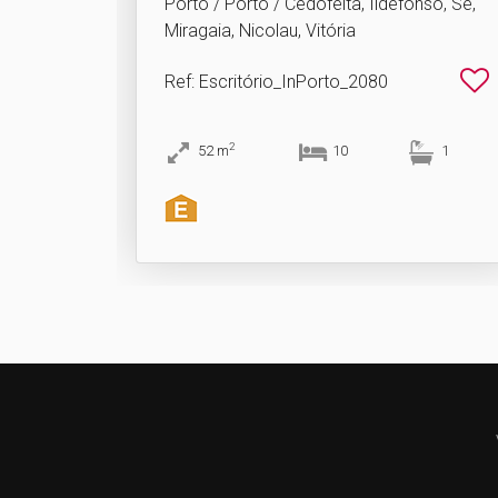
Porto / Porto / Cedofeita, Ildefonso, Sé,
Miragaia, Nicolau, Vitória
Ref
: Escritório_InPorto_2080
2
52
m
10
1