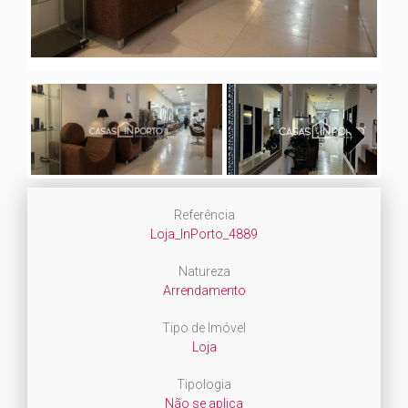
Next
Referência
Loja_InPorto_4889
Natureza
Arrendamento
Tipo de Imóvel
Loja
Tipologia
Não se aplica