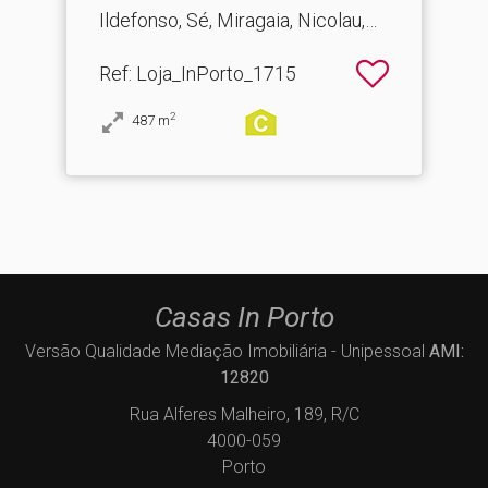
Ildefonso, Sé, Miragaia, Nicolau,
Vitória
Ref
: Loja_InPorto_1715
2
487
m
Casas In Porto
Versão Qualidade Mediação Imobiliária - Unipessoal
AMI:
12820
Rua Alferes Malheiro, 189, R/C
4000-059
Porto