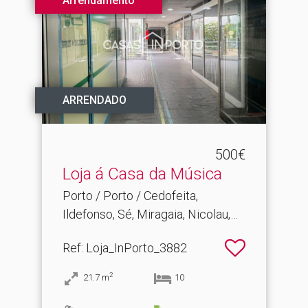
Arrendamento
ARRENDADO
500€
Loja á Casa da Música
Porto / Porto / Cedofeita,
Ildefonso, Sé, Miragaia, Nicolau,
Vitória
Ref
: Loja_InPorto_3882
2
21.7
m
10