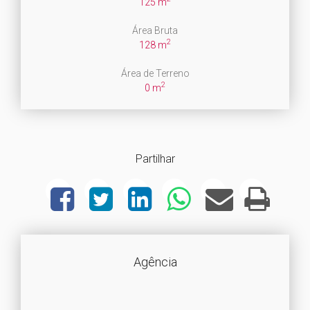
125 m
Área Bruta
2
128 m
Área de Terreno
2
0 m
Partilhar
Agência