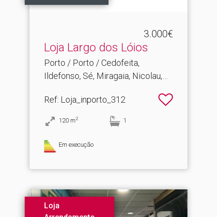
3.000€
Loja Largo dos Lóios
Porto / Porto / Cedofeita,
Ildefonso, Sé, Miragaia, Nicolau,
Vitória
Ref
: Loja_inporto_312
2
120
m
1
Em execução
Loja