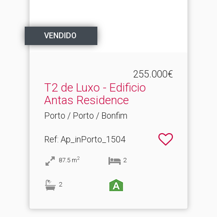
VENDIDO
255.000€
T2 de Luxo - Edificio
Antas Residence
Porto / Porto / Bonfim
Ref
: Ap_inPorto_1504
2
87.5
m
2
2