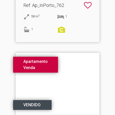
Ref
: Ap_InPorto_762
2
58
m
1
1
Apartamento
Venda
VENDIDO