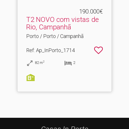
190.000€
T2 NOVO com vistas de
Rio, Campanhã
Porto / Porto / Campanhã
Ref
: Ap_InPorto_1714
2
82
m
2
Casas In Porto