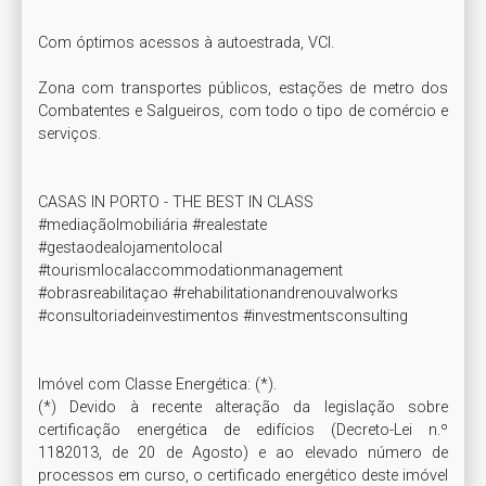
Com óptimos acessos à autoestrada, VCI.

Zona com transportes públicos, estações de metro dos 
Combatentes e Salgueiros, com todo o tipo de comércio e 
serviços.

CASAS IN PORTO - THE BEST IN CLASS

#mediaçãoImobiliária #realestate

#gestaodealojamentolocal 
#tourismlocalaccommodationmanagement

#obrasreabilitaçao #rehabilitationandrenouvalworks

#consultoriadeinvestimentos #investmentsconsulting

Imóvel com Classe Energética: (*). 

(*) Devido à recente alteração da legislação sobre 
certificação energética de edifícios (Decreto-Lei n.º 
1182013, de 20 de Agosto) e ao elevado número de 
processos em curso, o certificado energético deste imóvel 