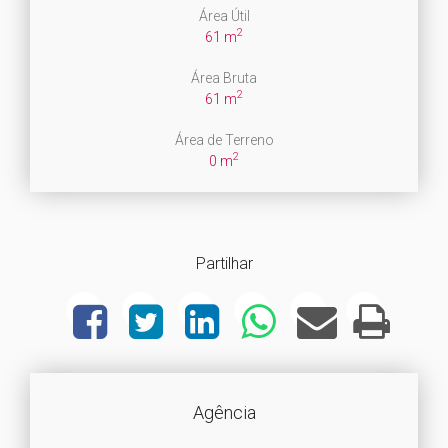
Área Útil
2
61 m
Área Bruta
2
61 m
Área de Terreno
2
0 m
Partilhar
Agência