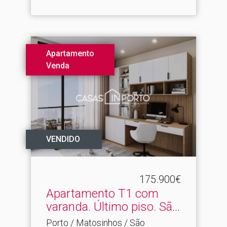
Apartamento
Venda
VENDIDO
175.900€
Apartamento T1 com
varanda.​ Último piso. São
...
Porto / Matosinhos / São