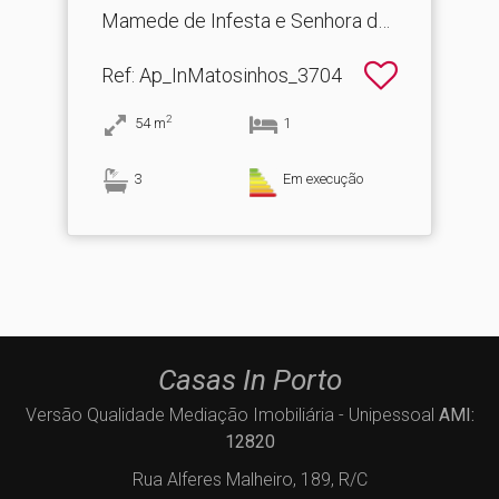
Mamede de Infesta e Senhora da
Hora
Ref
: Ap_InMatosinhos_3704
2
54
m
1
3
Em execução
Casas In Porto
Versão Qualidade Mediação Imobiliária - Unipessoal
AMI:
12820
Rua Alferes Malheiro, 189, R/C