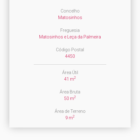
Concelho
Matosinhos
Freguesia
Matosinhos e Leça da Palmeira
Código Postal
4450
Área Útil
2
41 m
Área Bruta
2
50 m
Área de Terreno
2
9 m