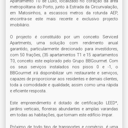
Apartamento T0 de Luxo, localizado no coração da área 
metropolitana do Porto, junto à Estrada da Circunvalação, 
em Matosinhos, a escassos metros da rotunda AEP, 
encontra-se este mais recente e exclusivo projecto 
imobiliário.

O projecto é constituído por um conceito Serviced 
Apartments, uma solução com rendimento anual 
garantido, particularmente direcionado para investidores, 
com 50 frações, (35 apartamentos T1 e 15 apartamentos 
T0, conceito este explorado pelo Grupo BBGourmet. Com 
os seus serviços instalados nos pisos 0 e -1, o 
BBGourmet irá disponibilizar um restaurante e serviços, 
capazes de proporcionar aos residentes e demais clientes, 
toda a comodidade e qualidade, assim como uma rápida 
e eficiente resposta.

Este empreendimento é dotado de certificação LEED*, 
jardins verticais, floreiras abundantes e amplas varandas 
em todas as habitações, que tornam este edifício ímpar.

Próximo de todo tipo de transportes e comércio, é uma 