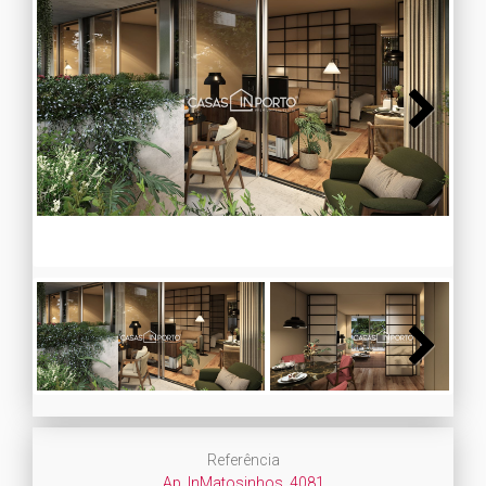
Next
Next
Referência
Ap_InMatosinhos_4081