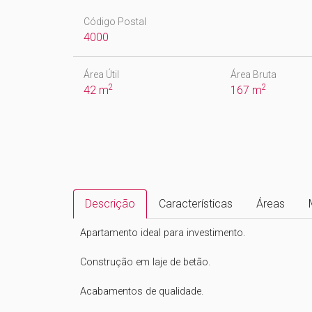
Código Postal
4000
Área Útil
Área Bruta
2
2
42 m
167 m
Descrição
Características
Áreas
Apartamento ideal para investimento.

Construção em laje de betão.

Acabamentos de qualidade.
