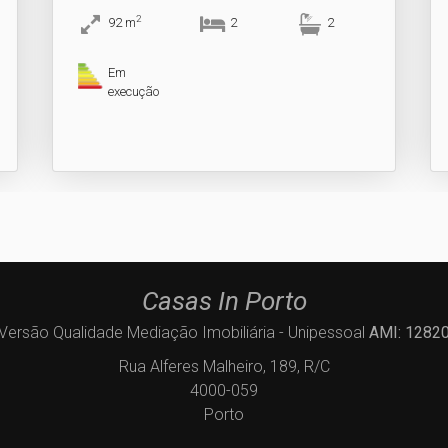
2
92
m
2
2
Em
execução
Casas In Porto
Versão Qualidade Mediação Imobiliária - Unipessoal
AMI: 1282
Rua Alferes Malheiro, 189, R/C
4000-059
Porto