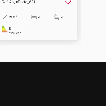
Ref
: Ap_inPorto_621
2
95
m
2
2
Em
execução
0