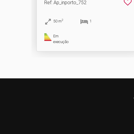
Ref
: Ap_inporto_752
2
50
m
1
Em
execução