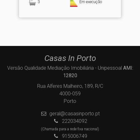
3
Em execução
Casas In Porto
Versão Qualidade Mediação Imobiliária - Unipessoal
AMI:
12820
Rua Alferes Malheiro, 189, R/C
4000-059
Porto
geral@casasinporto.pt
222034092
(Chamada para a rede fixa nacional)
915006749