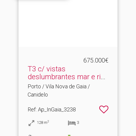
675.000€
T3 c/ vistas
deslumbrantes mar e rio.​
Gaia/ L...
Porto / Vila Nova de Gaia /
Canidelo
Ref
: Ap_InGaia_3238
2
128
m
3