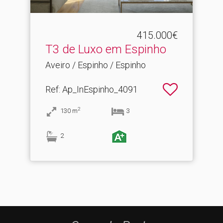
415.000€
T3 de Luxo em Espinho
Aveiro / Espinho / Espinho
Ref
: Ap_InEspinho_4091
2
130
m
3
2