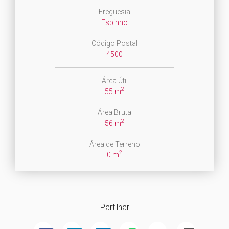
Freguesia
Espinho
Código Postal
4500
Área Útil
2
55 m
Área Bruta
2
56 m
Área de Terreno
2
0 m
Partilhar