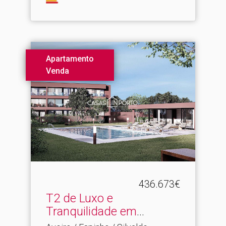
Apartamento
Venda
436.673€
T2 de Luxo e
Tranquilidade em
Espinho - Condo.​..