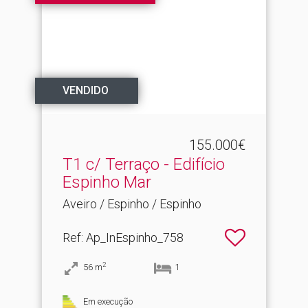
VENDIDO
155.000€
T1 c/ Terraço - Edifício
Espinho Mar
Aveiro / Espinho / Espinho
Ref
: Ap_InEspinho_758
2
56
m
1
Em execução