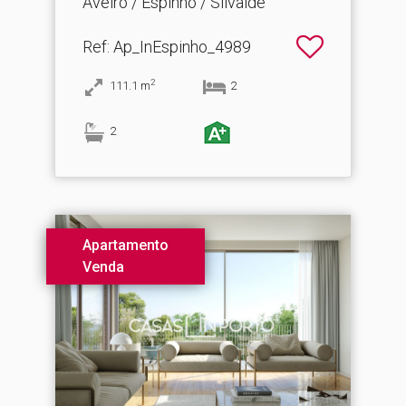
Aveiro / Espinho / Silvalde
Ref
: Ap_InEspinho_4989
2
111.1
m
2
2
Apartamento
Venda