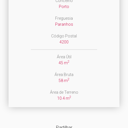
Concelho
Porto
Freguesia
Paranhos
Código Postal
4200
Área Útil
2
45 m
Área Bruta
2
58 m
Área de Terreno
2
10.4 m
Partilhar