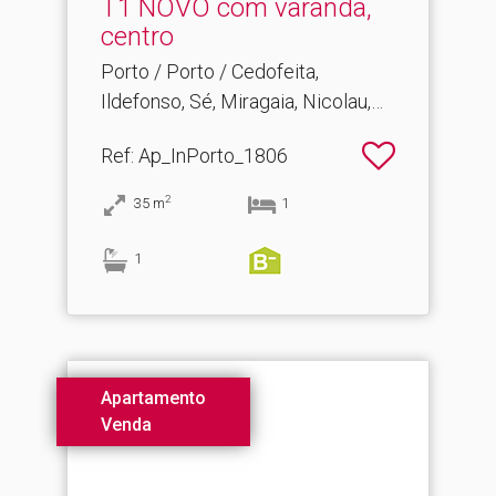
T1 NOVO com varanda,
centro
Porto / Porto / Cedofeita,
Ildefonso, Sé, Miragaia, Nicolau,
Vitória
Ref
: Ap_InPorto_1806
2
35
m
1
1
Apartamento
Venda