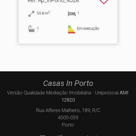
Ref
: Ap_InPorto_4528
2
55.8
m
1
1
Em execução
Casas In Porto
Versão Qualidade Mediação Imobiliária - Unipessoal
AMI:
12820
Rua Alferes Malheiro, 189, R/C
4000-059
Porto