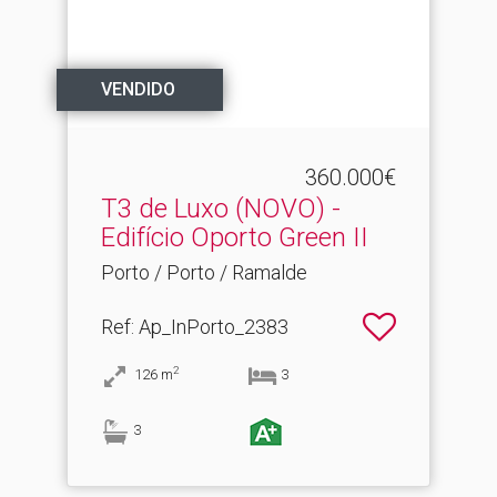
VENDIDO
360.000€
T3 de Luxo (NOVO) -
Edifício Oporto Green II
Porto / Porto / Ramalde
Ref
: Ap_InPorto_2383
2
126
m
3
3