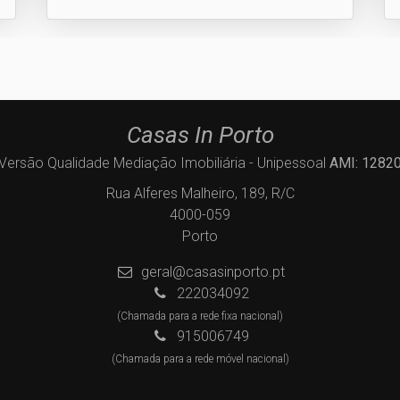
Casas In Porto
Versão Qualidade Mediação Imobiliária - Unipessoal
AMI: 1282
Rua Alferes Malheiro, 189, R/C
4000-059
Porto
geral@casasinporto.pt
222034092
(Chamada para a rede fixa nacional)
915006749
(Chamada para a rede móvel nacional)