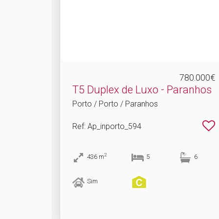
780.000€
T5 Duplex de Luxo - Paranhos
Porto / Porto / Paranhos
Ref
: Ap_inporto_594
2
436
m
5
6
Sim