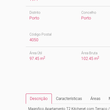
Distrito
Concelho
Porto
Porto
Código Postal
4050
Área Útil
Área Bruta
2
2
97.45 m
102.45 m
Descrição
Características
Áreas
Magnifico Apartamento T2 Kitchenet com Terraço /