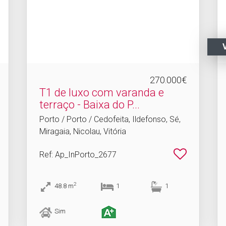
270.000€
T1 de luxo com varanda e
terraço - Baixa do P.​..
Porto / Porto / Cedofeita, Ildefonso, Sé,
Miragaia, Nicolau, Vitória
Ref
: Ap_InPorto_2677
2
48.8
m
1
1
Sim