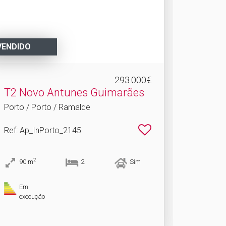
VENDIDO
293.000€
T2 Novo Antunes Guimarães
Porto / Porto / Ramalde
Ref
: Ap_InPorto_2145
2
90
m
2
Sim
Em
execução