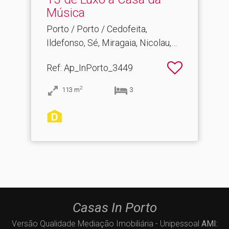
Música
Porto / Porto / Cedofeita,
Ildefonso, Sé, Miragaia, Nicolau,
Vitória
Ref
: Ap_InPorto_3449
2
113
m
3
Casas In Porto
Versão Qualidade Mediação Imobiliária - Unipessoal
AMI: