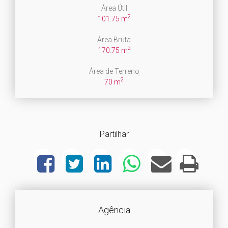
Área Útil
2
101.75 m
Área Bruta
2
170.75 m
Área de Terreno
2
70 m
Partilhar
Agência