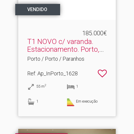
VENDIDO
185.000€
T1 NOVO c/ varanda.​
Estacionamento. Porto,
P...
Porto / Porto / Paranhos
Ref
: Ap_InPorto_1628
2
55
m
1
1
Em execução