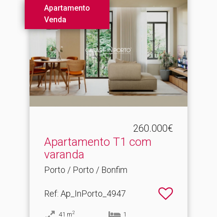
Apartamento
Venda
260.000€
Apartamento T1 com
varanda
Porto / Porto / Bonfim
Ref
: Ap_InPorto_4947
2
41
m
1