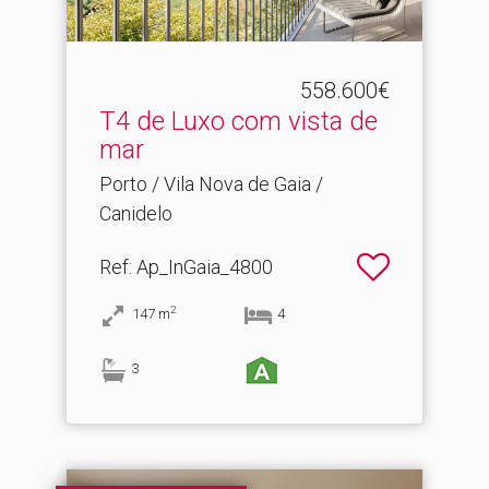
558.600€
T4 de Luxo com vista de
mar
Porto / Vila Nova de Gaia /
Canidelo
Ref
: Ap_InGaia_4800
2
147
m
4
3