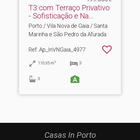
T3 com Terraço Privativo
- Sofisticação e Na.​..
Porto / Vila Nova de Gaia / Santa
Marinha e São Pedro da Afurada
Ref
: Ap_InVNGaia_4977
2
110.35
m
3
3
Casas In Porto