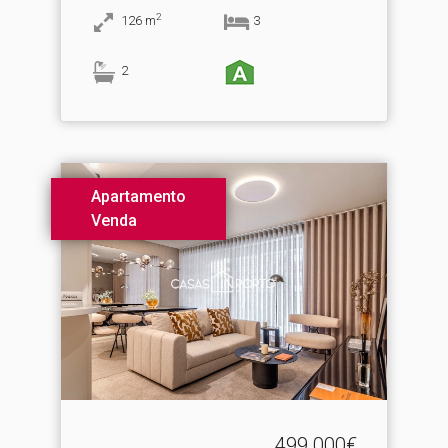
2
126
m
3
2
Apartamento
Venda
499.000€