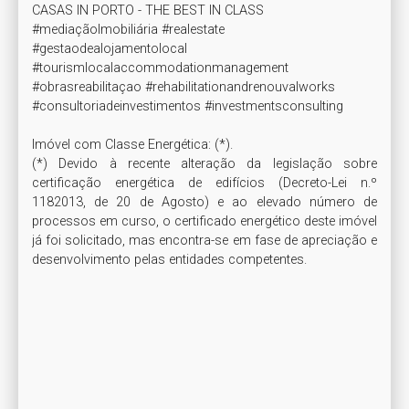
CASAS IN PORTO - THE BEST IN CLASS

#mediaçãoImobiliária #realestate

#gestaodealojamentolocal 
#tourismlocalaccommodationmanagement

#obrasreabilitaçao #rehabilitationandrenouvalworks

#consultoriadeinvestimentos #investmentsconsulting

Imóvel com Classe Energética: (*). 

(*) Devido à recente alteração da legislação sobre 
certificação energética de edifícios (Decreto-Lei n.º 
1182013, de 20 de Agosto) e ao elevado número de 
processos em curso, o certificado energético deste imóvel 
já foi solicitado, mas encontra-se em fase de apreciação e 
desenvolvimento pelas entidades competentes.
