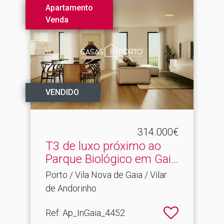
Apartamento
Venda
VENDIDO
314.000€
T3 de luxo próximo ao
Parque Biológico em Gai.​..
Porto / Vila Nova de Gaia / Vilar
de Andorinho
Ref
: Ap_InGaia_4452