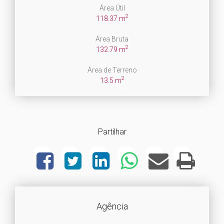
Área Útil
2
118.37 m
Área Bruta
2
132.79 m
Área de Terreno
2
13.5 m
Partilhar
Agência