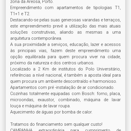
zona da Areosa, Porto. 

Empreendimento com apartamentos de tipologias T1, 
T1+1 e T2. 

Destacando-se pelas suas generosas varandas e terraços, 
este empreendimento prevê a utilização das mais atuais 
soluções construtivas, aliando as mesmas a uma 
arquitetura contemporânea.  

A sua proximidade a serviços, educação, lazer e acessos 
às principais vias, fazem deste empreendimento uma 
opção equilibrada para quem procura viver na cidade, 
próximo da natureza e dos centros urbanos.

Localizado a 2 Km de institutos do Polo Universitário, 
referências a nível nacional, é também a aposta ideal para 
quem procura um ambiente descontraído e harmonioso.

Apartamentos com pré -instalação de ar condicionado.

Cozinhas totalmente equipadas com Bosch: forno, placa, 
microondas, exaustor, combinado, máquina de lavar 
louça e máquina de lavar roupa.

Aquecimento de águas por bomba de calor.

Tratamos do financiamento sem qualquer custo!

CAMPANHA extraordinária para cumprimento de 