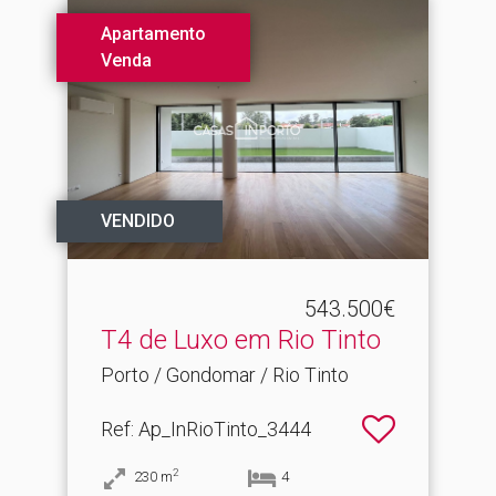
Apartamento
Venda
VENDIDO
543.500€
T4 de Luxo em Rio Tinto
Porto / Gondomar / Rio Tinto
Ref
: Ap_InRioTinto_3444
2
230
m
4