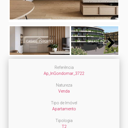
Next
Referência
Ap_InGondomar_3722
Natureza
Venda
Tipo de Imóvel
Apartamento
Tipologia
T2