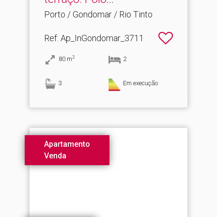
Universitári...
Porto / Gondomar / Rio Tinto
Ref
: Ap_InGondomar_3711
2
80
m
2
3
Em execução
Apartamento
Venda