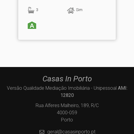
3
Sim
Casas In Porto
Versão Qualidade Mediação Imobiliária - Unipessoal
AMI:
12820
Rua Alferes Malheiro, 189, R/C
4000-059
Porto
geral@casasinporto.pt