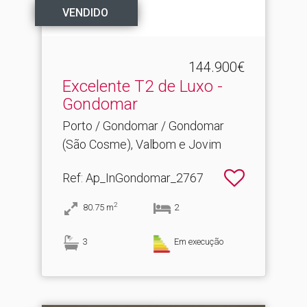
VENDIDO
144.900€
Excelente T2 de Luxo -
Gondomar
Porto / Gondomar / Gondomar
(São Cosme), Valbom e Jovim
Ref
: Ap_InGondomar_2767
2
80.75
m
2
3
Em execução