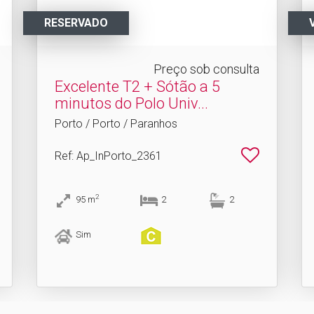
RESERVADO
Preço sob consulta
Excelente T2 + Sótão a 5
minutos do Polo Univ.​..
Porto / Porto / Paranhos
Ref
: Ap_InPorto_2361
2
95
m
2
2
Sim