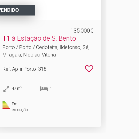
VENDIDO
135.000€
T1 á Estação de S.​ Bento
Porto / Porto / Cedofeita, Ildefonso, Sé,
Miragaia, Nicolau, Vitória
Ref
: Ap_inPorto_318
2
47
m
1
Em
execução