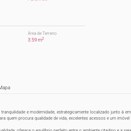
Área de Terreno
2
3.59 m
Mapa
tranquilidade e modernidade, estrategicamente localizado junto à 
ara quem procura qualidade de vida, excelentes acessos e um imóvel pa
idade, oferece o equilíbrio perfeito entre o ambiente citadino e a sere