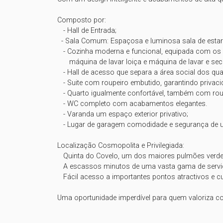
Composto por:

   - Hall de Entrada;

  - Sala Comum: Espaçosa e luminosa sala de estar e jantar, com acesso direto a uma agradável varanda;

   - Cozinha moderna e funcional, equipada com os mais recentes eletrodomésticos encastrados: placa de indução, forno, exaustor, microondas, frigorífico combinado,                                                  

      máquina de lavar loiça e máquina de lavar e secar roupa;

   - Hall de acesso que separa a área social dos quartos;

   - Suite com roupeiro embutido, garantindo privacidade e espaço de arrumação;

   - Quarto igualmente confortável, também com roupeiro embutido;

   - WC completo com acabamentos elegantes.

   - Varanda um espaço exterior privativo;

   - Lugar de garagem comodidade e segurança de um lugar de estacionamento na garagem do edifício.

Localização Cosmopolita e Privilegiada:

   Quinta do Covelo, um dos maiores pulmões verdes da cidade, ideal para passeios, desporto e momentos de lazer ao ar livre.

   A escassos minutos de uma vasta gama de serviços essenciais, instituições de ensino, hospitais, comércio tradicional e transportes públicos.

   Fácil acesso a importantes pontos atractivos e culturais do Porto, combinando a tranquilidade residencial com a dinâmica vida citadina.

Uma oportunidade imperdível para quem valoriza con