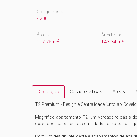
Código Postal
4200
Área Útil
Área Bruta
2
2
117.75 m
143.34 m
Descrição
Características
Áreas
T2 Premium - Design e Centralidade junto ao Covelo

Magnífico apartamento T2, um verdadeiro oásis de 
cosmopolitas e centrais da cidade do Porto. Ideal p
Com um design inteligente e acabamentos de alta qual