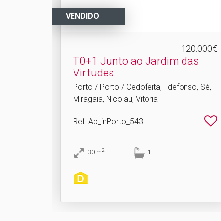
VENDIDO
120.000€
T0+1 Junto ao Jardim das
Virtudes
Porto / Porto / Cedofeita, Ildefonso, Sé,
Miragaia, Nicolau, Vitória
Ref
: Ap_inPorto_543
2
30
m
1