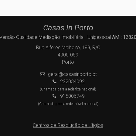
Casas In Porto
Versão Qualidade Mediação Imobiliária - Unipessoal
AMI: 1282
Rua Alferes Malheiro, 189, R/C
4000-059
Porto
geral@casasinporto.pt
222034092
(Chamada para a rede fixa nacional)
915006749
(Chamada para a rede móvel nacional)
Centros de Resolução de Litígios