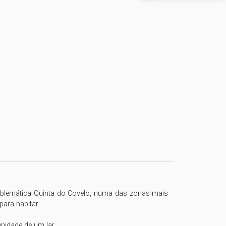
emblemática Quinta do Covelo, numa das zonas mais 
ra habitar.

nidade de um lar.
