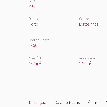
Ano
2002
Distrito
Concelho
Porto
Matosinhos
Código Postal
4450
Área Útil
Área Bruta
2
2
147 m
147 m
Descrição
Características
Áreas