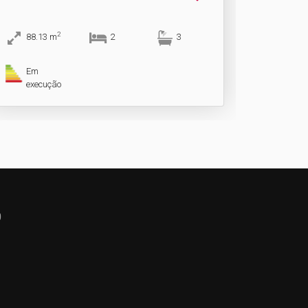
2
88.13
m
2
3
Em
execução
0