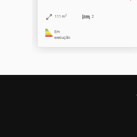
2
111
m
2
Em
execução