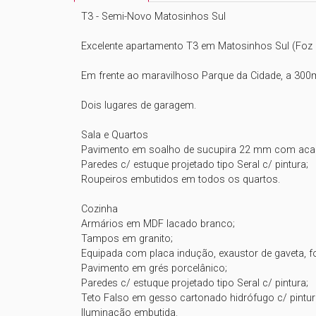
T3 - Semi-Novo Matosinhos Sul

Excelente apartamento T3 em Matosinhos Sul (Foz N
Em frente ao maravilhoso Parque da Cidade, a 300m 
Dois lugares de garagem.

Sala e Quartos

Pavimento em soalho de sucupira 22 mm com acab
Paredes c/ estuque projetado tipo Seral c/ pintura;

Roupeiros embutidos em todos os quartos.

Cozinha

Armários em MDF lacado branco;

Tampos em granito;

Equipada com placa indução, exaustor de gaveta, fo
Pavimento em grés porcelânico;

Paredes c/ estuque projetado tipo Seral c/ pintura;

Teto Falso em gesso cartonado hidrófugo c/ pintura
Iluminação embutida.
