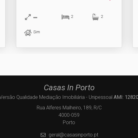
2
2
Sim
Casas In Porto
Versão Qualidade Mediação Imobiliária - Unipessoal
AMI: 1282
Rua Alferes Malheiro, 189, R/C
4000-059
Porto
geral@casasinporto.pt