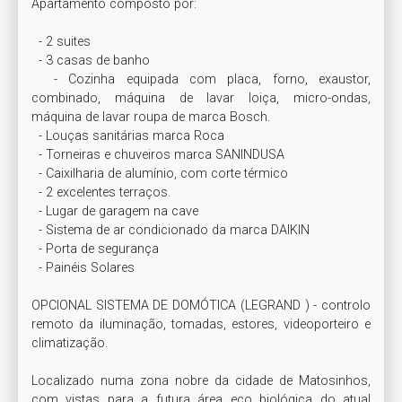
Apartamento composto por:

  - 2 suites

  - 3 casas de banho

  - Cozinha equipada com placa, forno, exaustor, 
combinado, máquina de lavar loiça, micro-ondas, 
máquina de lavar roupa de marca Bosch.

  - Louças sanitárias marca Roca

  - Torneiras e chuveiros marca SANINDUSA

  - Caixilharia de alumínio, com corte térmico

  - 2 excelentes terraços.

  - Lugar de garagem na cave

  - Sistema de ar condicionado da marca DAIKIN

  - Porta de segurança

  - Painéis Solares

OPCIONAL SISTEMA DE DOMÓTICA (LEGRAND ) - controlo 
remoto da iluminação, tomadas, estores, videoporteiro e 
climatização.

Localizado numa zona nobre da cidade de Matosinhos, 
com vistas para a futura área eco biológica do atual 