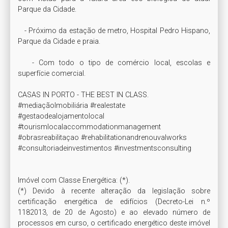
Parque da Cidade.

   - Próximo da estação de metro, Hospital Pedro Hispano, 
Parque da Cidade e praia.

   - Com todo o tipo de comércio local, escolas e 
superfície comercial.

CASAS IN PORTO - THE BEST IN CLASS.

#mediaçãoImobiliária #realestate

#gestaodealojamentolocal 
#tourismlocalaccommodationmanagement

#obrasreabilitaçao #rehabilitationandrenouvalworks

#consultoriadeinvestimentos #investmentsconsulting

Imóvel com Classe Energética: (*). 

(*) Devido à recente alteração da legislação sobre 
certificação energética de edifícios (Decreto-Lei n.º 
1182013, de 20 de Agosto) e ao elevado número de 
processos em curso, o certificado energético deste imóvel 