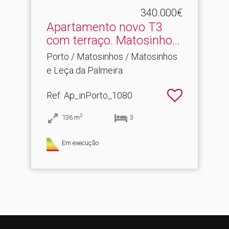
340.000€
Apartamento novo T3
com terraço.​ Matosinhos
c...
Porto / Matosinhos / Matosinhos
e Leça da Palmeira
Ref
: Ap_inPorto_1080
2
136
m
3
Em execução