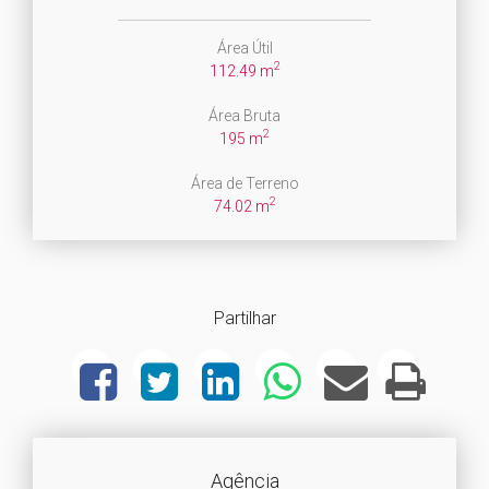
Área Útil
2
112.49 m
Área Bruta
2
195 m
Área de Terreno
2
74.02 m
Partilhar
Agência