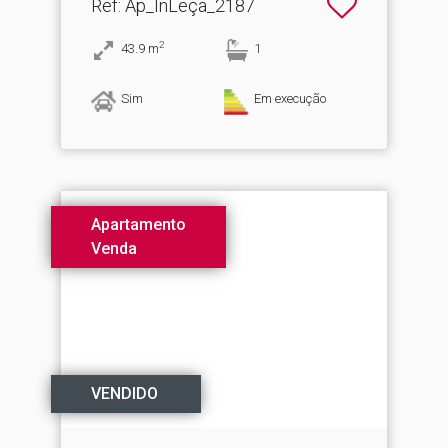
Ref
: Ap_InLeça_2187
2
43.9
m
1
Sim
Em execução
Apartamento
Venda
VENDIDO