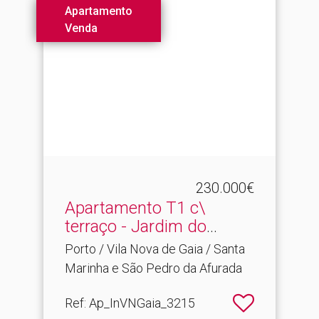
Apartamento
Venda
230.000€
Apartamento T1 c\
terraço - Jardim do
Morro
Porto / Vila Nova de Gaia / Santa
Marinha e São Pedro da Afurada
Ref
: Ap_InVNGaia_3215