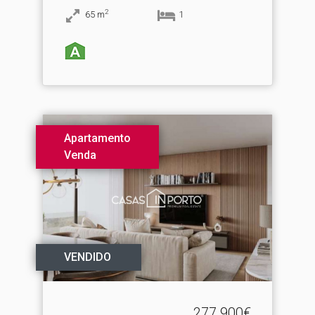
2
65
m
1
Apartamento
Venda
VENDIDO
277.900€