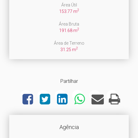
Área Útil
2
153.77 m
Área Bruta
2
191.68 m
Área de Terreno
2
31.25 m
Partilhar
Agência