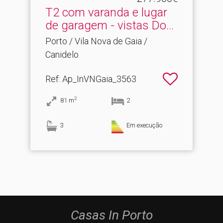
T2 com varanda e lugar
de garagem - vistas Do.​..
Porto / Vila Nova de Gaia /
Canidelo
Ref
: Ap_InVNGaia_3563
2
81
m
2
3
Em execução
Casas In Porto