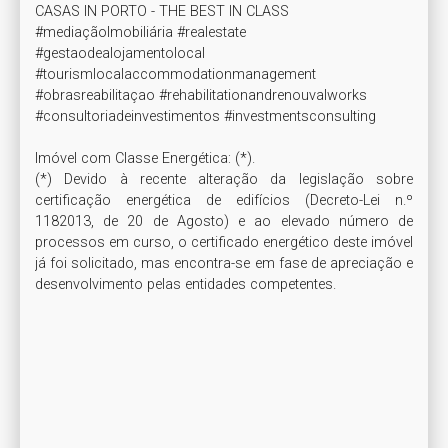
CASAS IN PORTO - THE BEST IN CLASS

#mediaçãoImobiliária #realestate

#gestaodealojamentolocal 
#tourismlocalaccommodationmanagement

#obrasreabilitaçao #rehabilitationandrenouvalworks

#consultoriadeinvestimentos #investmentsconsulting

Imóvel com Classe Energética: (*). 

(*) Devido à recente alteração da legislação sobre 
certificação energética de edifícios (Decreto-Lei n.º 
1182013, de 20 de Agosto) e ao elevado número de 
processos em curso, o certificado energético deste imóvel 
já foi solicitado, mas encontra-se em fase de apreciação e 
desenvolvimento pelas entidades competentes.
