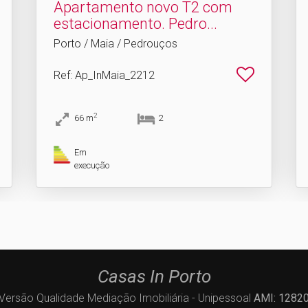
Apartamento novo T2 com
estacionamento.​ Pedro...
Porto / Maia / Pedrouços
Ref
: Ap_InMaia_2212
2
66
m
2
Em
execução
Casas In Porto
Versão Qualidade Mediação Imobiliária - Unipessoal
AMI: 1282