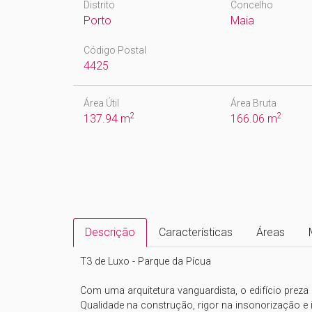
Distrito
Concelho
Porto
Maia
Código Postal
4425
Área Útil
Área Bruta
2
2
137.94 m
166.06 m
Descrição
Características
Áreas
T3 de Luxo - Parque da Pícua

Com uma arquitetura vanguardista, o edifício preza p
Qualidade na construção, rigor na insonorização e