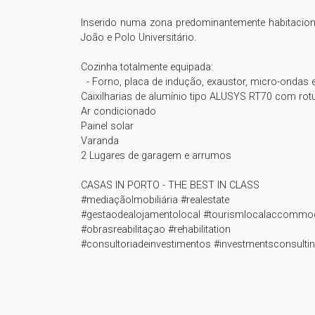
Inserido numa zona predominantemente habitaciona
João e Polo Universitário.

Cozinha totalmente equipada: 

  - Forno, placa de indução, exaustor, micro-ondas e máquina de lavar loiça.

Caixilharias de alumínio tipo ALUSYS RT70 com rotu
Ar condicionado

Painel solar 

Varanda

2 Lugares de garagem e arrumos 

CASAS IN PORTO - THE BEST IN CLASS

#mediaçãoImobiliária #realestate

#gestaodealojamentolocal #tourismlocalaccommo
#obrasreabilitaçao #rehabilitation
