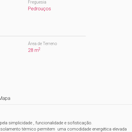
Freguesia
Pedrouços
Área de Terreno
2
28 m
Mapa
ela simplicidade , funcionalidade e sofisticação.

 isolamento térmico permitem  uma comodidade energética elevada
