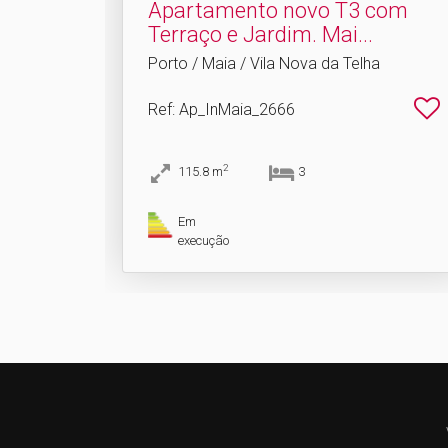
Apartamento novo T3 com
Terraço e Jardim.​ Mai...
Porto / Maia / Vila Nova da Telha
Ref
: Ap_InMaia_2666
2
115.8
m
3
Em
execução