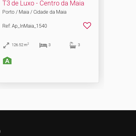
T3 de Luxo - Centro da Maia
Porto / Maia / Cidade da Maia
Ref
: Ap_InMaia_1540
2
126.52
m
3
3
0