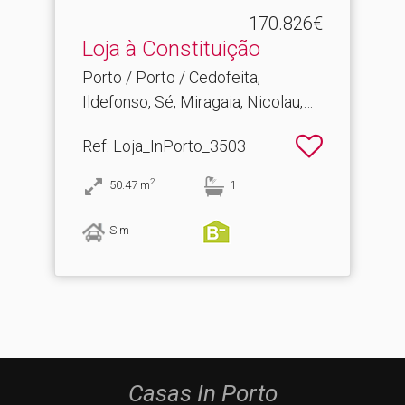
170.826€
Loja à Constituição
Porto / Porto / Cedofeita,
Ildefonso, Sé, Miragaia, Nicolau,
Vitória
Ref
: Loja_InPorto_3503
2
50.47
m
1
Sim
Casas In Porto