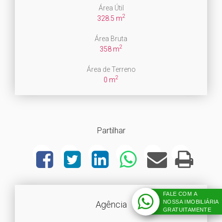
Área Útil
2
328.5 m
Área Bruta
2
358 m
Área de Terreno
2
0 m
Partilhar
FALE COM A
NOSSA IMOBILIÁRIA
Agência
GRATUITAMENTE