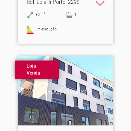
Ref
: Loja_InPorto_2298
2
80
m
1
Em execução
Loja
Venda