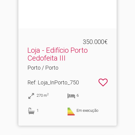
350.000€
Loja - Edifício Porto
Cedofeita III
Porto / Porto
Ref
: Loja_InPorto_750
2
270
m
6
1
Em execução