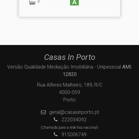
3
Casas In Porto
Versão Qualidade Mediação Imobiliária - Unipessoal
AMI:
12820
Rua Alferes Malheiro, 189, R/C
4000-059
Porto
geral@casasinporto.pt
222034092
(Chamada para a rede fixa nacional)
915006749