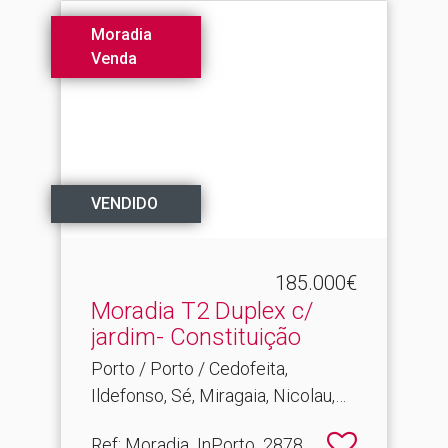
Moradia
Venda
VENDIDO
185.000€
Moradia T2 Duplex c/
jardim- Constituição
Porto / Porto / Cedofeita,
Ildefonso, Sé, Miragaia, Nicolau,
Vitória
Ref
: Moradia_InPorto_2878