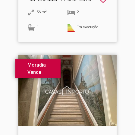
2
56
m
2
1
Em execução
Moradia
Venda