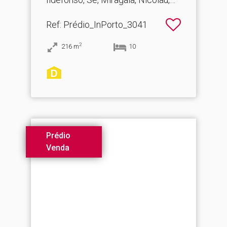
Vitória
Ref
: Prédio_InPorto_3041
2
216
m
10
Prédio
Venda