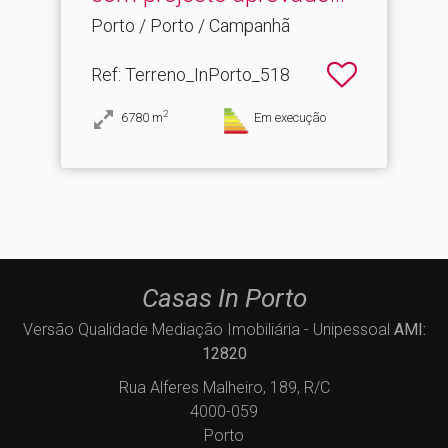
Porto / Porto / Campanhã
Ref
: Terreno_InPorto_518
2
6780
m
Em execução
Casas In Porto
Versão Qualidade Mediação Imobiliária - Unipessoal
AMI:
12820
Rua Alferes Malheiro, 189, R/C
4000-059
Porto