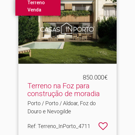
Terreno
Venda
850.000€
Terreno na Foz para
construção de moradia
Porto / Porto / Aldoar, Foz do
Douro e Nevogilde
Ref
: Terreno_InPorto_4711