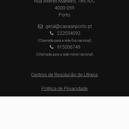
Rua Alferes Malheiro, 189, R/C
4000-059
Porto
geral@casasinporto.pt
222034092
(Chamada para a rede fixa nacional)
915006749
(Chamada para a rede móvel nacional)
Centros de Resolução de Litígios
Política de Privacidade
Livro de Reclamações
Website e CRM Imobiliário