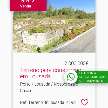
Terreno
Venda
2.000.000€
Terreno para construção
FALE COM A
em Lousada
NOSSA IMOBILIÁRIA
GRATUITAMENTE
Porto / Lousada / Nespereira e
Casais
Ref
: Terreno_InLousada_4193