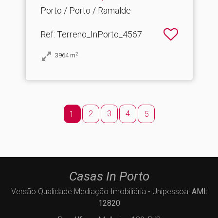
Porto / Porto / Ramalde
Ref
: Terreno_InPorto_4567
2
3964
m
2
3
4
1
5
Casas In Porto
Versão Qualidade Mediação Imobiliária - Unipessoal
AMI:
12820