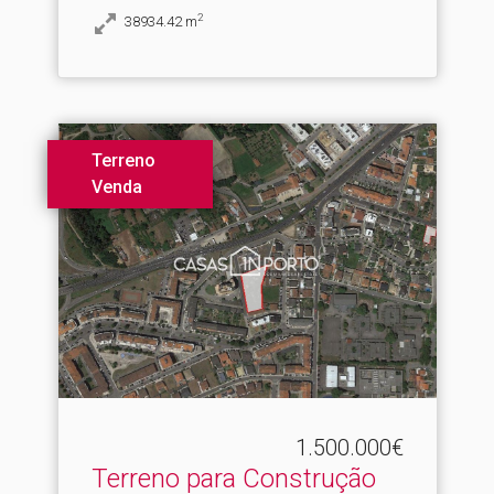
2
38934.42
m
Terreno
Venda
1.500.000€
Terreno para Construção