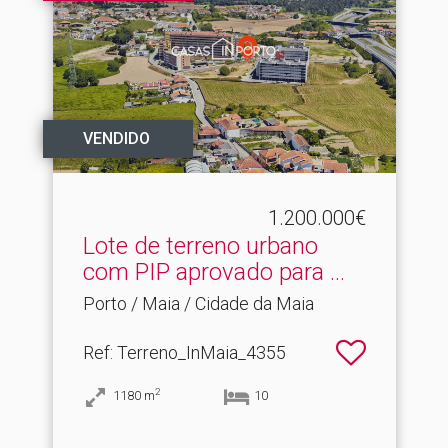
VENDIDO
1.200.000€
Lote de terreno urbano
com PIP aprovado para .​..
Porto / Maia / Cidade da Maia
Ref
: Terreno_InMaia_4355
2
1180
m
10