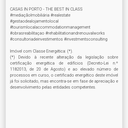
CASAS IN PORTO - THE BEST IN CLASS

#mediaçãoImobiliária #realestate

#gestaodealojamentolocal 
#tourismlocalaccommodationmanagement

#obrasreabilitaçao #rehabilitationandrenouvalworks

#consultoriadeinvestimentos #investmentsconsulting

Imóvel com Classe Energética: (*). 

(*) Devido à recente alteração da legislação sobre 
certificação energética de edifícios (Decreto-Lei n.º 
1182013, de 20 de Agosto) e ao elevado número de 
processos em curso, o certificado energético deste imóvel 
já foi solicitado, mas encontra-se em fase de apreciação e 
desenvolvimento pelas entidades competentes.
