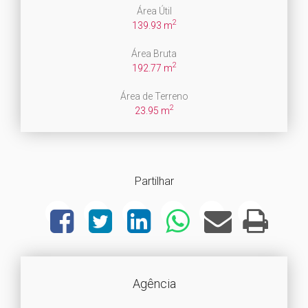
Área Útil
2
139.93 m
Área Bruta
2
192.77 m
Área de Terreno
2
23.95 m
Partilhar
Agência