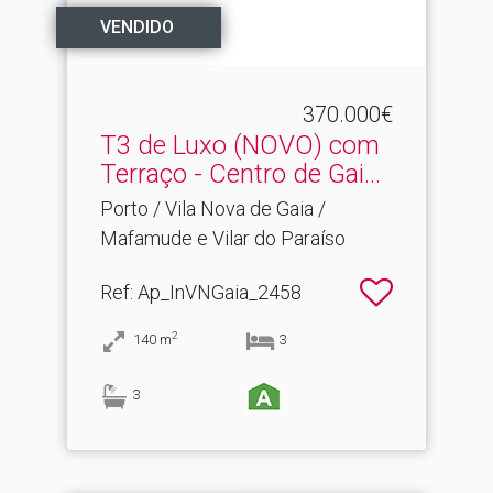
VENDIDO
370.000€
T3 de Luxo (NOVO) com
Terraço - Centro de Gai.​..
Porto / Vila Nova de Gaia /
Mafamude e Vilar do Paraíso
Ref
: Ap_InVNGaia_2458
2
140
m
3
3