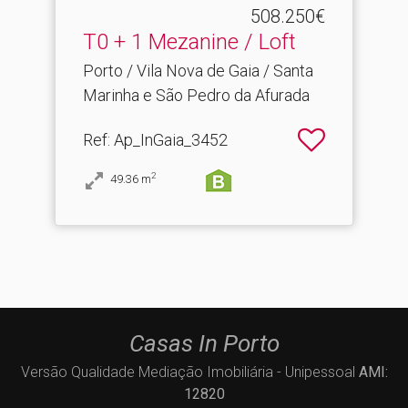
508.250€
T0 + 1 Mezanine / Loft
Porto / Vila Nova de Gaia / Santa
Marinha e São Pedro da Afurada
Ref
: Ap_InGaia_3452
2
49.36
m
Casas In Porto
Versão Qualidade Mediação Imobiliária - Unipessoal
AMI:
12820